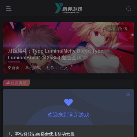
0
48
月姬格斗：Type Lumina|Melty Blood Type
Lumina|Build14425854|整合全DLC
首页
单机游戏
动作
正文
付费资源
月姬格斗：Type Lumina|Melty Blood Type Lumina|Build14425854|整合全DLC
此内容为付费资源，请付费后查看
1
欢迎来到萌芽游戏
￥
免费
会员
1、本站资源后面都会使用移动云盘