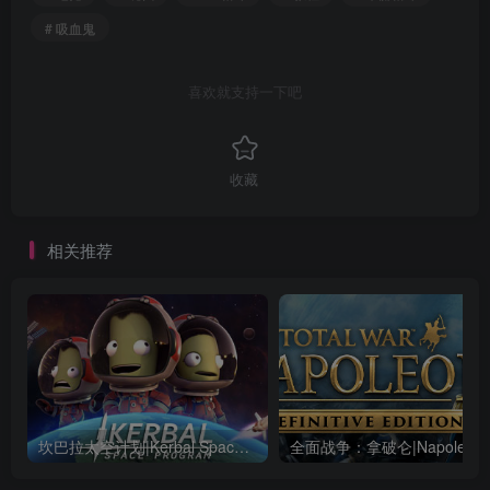
# 吸血鬼
喜欢就支持一下吧
收藏
相关推荐
坎巴拉太空计划|Kerbal Space Program|1.12.5.3190|整合全DLC
全面战争：