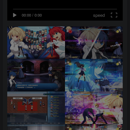
speed
00:00
/
0:00