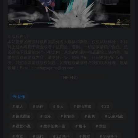
©
版权声明
本站提供的资源转载自国内外各大媒体和网络，仅供试玩体验；不得
将上述内容用于商业或者非法用途，否则，一切后果请用户自负。您
必须在下载后的24个小时之内，从您的电脑中彻底删除上述内容。如
果您喜欢该游戏内容，请支持正版，购买注册，得到更好的正版服
务。我们非常重视版权问题，如有侵权请邮件与我们联系处理。敬请
谅解！E-mail：mengyagame@qq.com
THE END
动作
# 单人
# 动作
# 多人
# 剧情丰富
# 2D
# 像素图形
# 动漫
# 控制器
# 街机
# 玩家对战
# 视觉小说
# 故事架构丰富
# 格斗
# 竞技
# 电竞
# 现代
# 2D 格斗
# 教程
# 华丽格斗