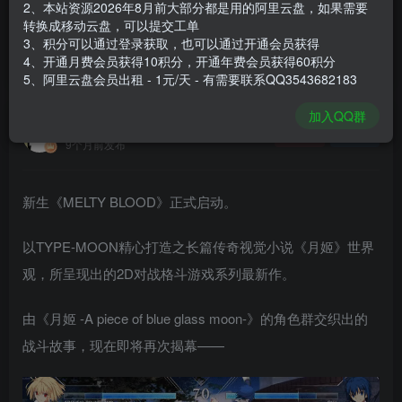
2、本站资源2026年8月前大部分都是用的阿里云盘，如果需要
登录购买
转换成移动云盘，可以提交工单
3、积分可以通过登录获取，也可以通过开通会员获得
安装包大小
9.13 GB
4、开通月费会员获得10积分，开通年费会员获得60积分
游戏本体大小
20.6 GB
5、阿里云盘会员出租 - 1元/天 - 有需要联系QQ3543682183
加入QQ群
谢箫生
关注
私信
9个月前发布
新生《MELTY BLOOD》正式启动。
以TYPE-MOON精心打造之长篇传奇视觉小说《月姬》世界
观，所呈现出的2D对战格斗游戏系列最新作。
由《月姬 -A piece of blue glass moon-》的角色群交织出的
战斗故事，现在即将再次揭幕——