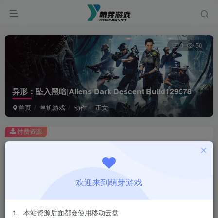
0
50
异形：坠入黑暗|Aliens Dark Descent|Build129578
首页
单机游戏
动作
正文
付费资源
异形：坠入黑暗|Aliens Dark Descent|Build129578
此内容为付费资源，请付费后查看
1
欢迎来到萌芽游戏
￥
免费
会员
1、本站资源后面都会使用移动云盘