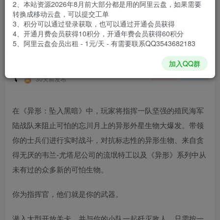
2、本站资源2026年8月前大部分都是用的阿里云盘，如果需要
登录购买
转换成移动云盘，可以提交工单
3、积分可以通过登录获取，也可以通过开通会员获得
安装包大小
30.6 GB
4、开通月费会员获得10积分，开通年费会员获得60积分
游戏本体大小
55.36 GB
5、阿里云盘会员出租 - 1元/天 - 有需要联系QQ3543682183
加入QQ群
谢箫生
关注
私信
30天前发布
在《异形：坠入黑暗》中，玩家将指挥一队坚强的殖民海军
陆战队来阻止可怕的忘川月上的异形外星生物大爆发。带领
你的士兵们进行实时战斗，对抗标志性的异形生物、来自贪
得无厌的韦兰-尤塔尼公司的流氓特工以及《异形》系列中从
未有过的众多新的可怕生物。
你为指挥官，他们就是你的武器。
潜入大型开放关卡，并与你的小队一起歼灭敌人。只需按一