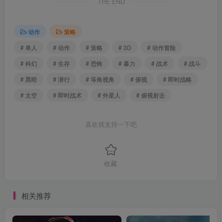
THE END
动作
策略
# 单人
# 动作
# 策略
# 3D
# 动作冒险
# 科幻
# 生存
# 恐怖
# 暴力
# 战术
# 战斗
# 黑暗
# 潜行
# 等角视角
# 俯视
# 即时战略
# 太空
# 即时战术
# 外星人
# 俯视射击
喜欢就支持一下吧
收藏
相关推荐