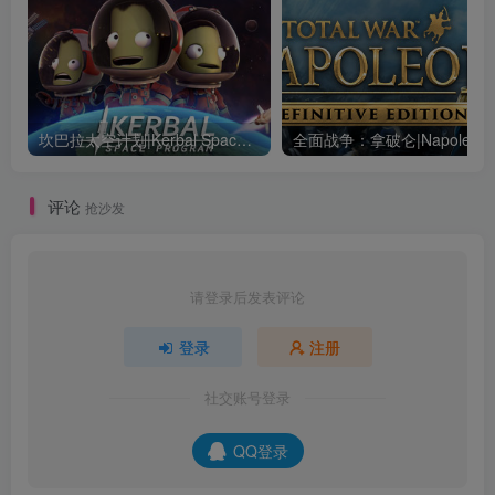
坎巴拉太空计划|Kerbal Space Program|1.12.5.3190|整合全DLC
全面战争：
评论
抢沙发
请登录后发表评论
登录
注册
社交账号登录
QQ登录