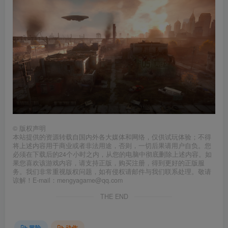
©
版权声明
本站提供的资源转载自国内外各大媒体和网络，仅供试玩体验；不得
将上述内容用于商业或者非法用途，否则，一切后果请用户自负。您
必须在下载后的24个小时之内，从您的电脑中彻底删除上述内容。如
果您喜欢该游戏内容，请支持正版，购买注册，得到更好的正版服
务。我们非常重视版权问题，如有侵权请邮件与我们联系处理。敬请
谅解！E-mail：mengyagame@qq.com
THE END
冒险
动作