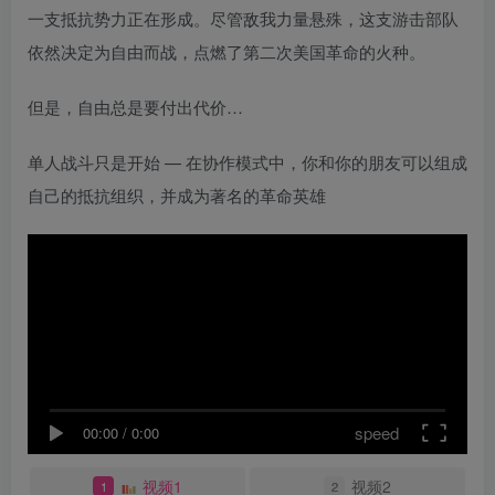
一支抵抗势力正在形成。尽管敌我力量悬殊，这支游击部队
依然决定为自由而战，点燃了第二次美国革命的火种。
但是，自由总是要付出代价…
单人战斗只是开始 — 在协作模式中，你和你的朋友可以组成
自己的抵抗组织，并成为著名的革命英雄
speed
00:00
/
0:00
视频1
视频2
1
2