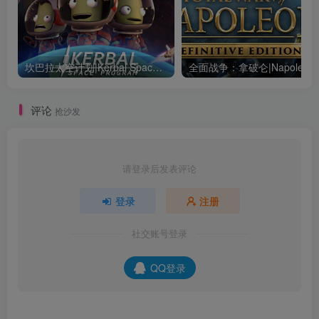
坎巴拉太空计划|Kerbal Space Program|1.12.5.3190|整合全DLC
全面战争：
评论
抢沙发
请登录后发表评论
登录
注册
社交账号登录
QQ登录