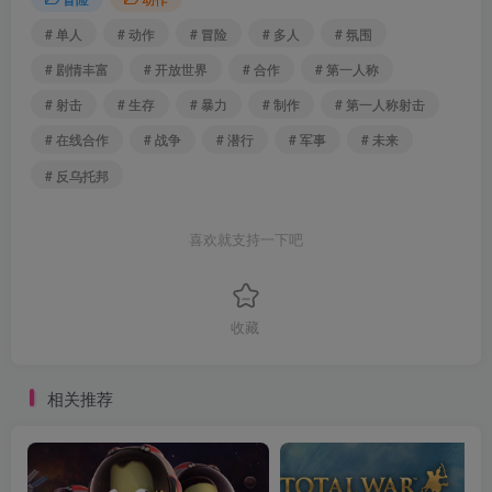
# 单人
# 动作
# 冒险
# 多人
# 氛围
# 剧情丰富
# 开放世界
# 合作
# 第一人称
# 射击
# 生存
# 暴力
# 制作
# 第一人称射击
# 在线合作
# 战争
# 潜行
# 军事
# 未来
# 反乌托邦
喜欢就支持一下吧
收藏
相关推荐