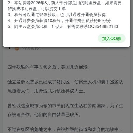
2、本站资源2026年8月前大部分都是用的阿里云盘，如果需要
登录购买
转换成移动云盘，可以提交工单
3、积分可以通过登录获取，也可以通过开通会员获得
安装包大小
61.9 GB
4、开通月费会员获得10积分，开通年费会员获得60积分
游戏本体大小
97.7 GB
5、阿里云盘会员出租 - 1元/天 - 有需要联系QQ3543682183
加入QQ群
谢箫生
关注
私信
6个月前发布
四年残酷的军事占领之后，美国几近崩溃。
独立发源地费城已经成了贫民区，侦察无人机和装甲巡逻队
尾随着人们，用野蛮武力镇压异议人士。
曾经以这座城市为傲的市民们现在生活在警察国家，为了生
存被迫合作。他们的自由梦早已破灭。
不过在红区的荒地之中，在被炸毁的街道和废弃的地铁中，