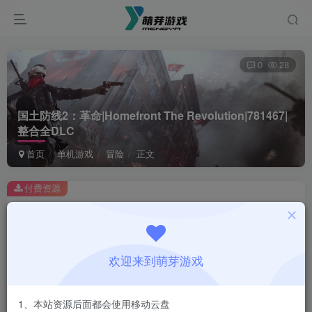
0
28
国土防线2：革命|Homefront The Revolution|781467|
整合全DLC
首页
单机游戏
冒险
正文
付费资源
国土防线2：革命|Homefront The Revolution|781467|整合全DLC
此内容为付费资源，请付费后查看
1
欢迎来到萌芽游戏
￥
免费
会员
1、本站资源后面都会使用移动云盘