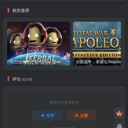
相关推荐
坎巴拉太空计划|Kerbal Space Program|1.12.5.3190|整合全DLC
全面战争：
评论
抢沙发
请登录后发表评论
登录
注册