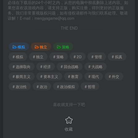
必须在下载后的24个小时之内，从您的电脑中彻底删除上述内容。如
果您喜欢该游戏内容，请支持正版，购买注册，得到更好的正版服
务。我们非常重视版权问题，如有侵权请邮件与我们联系处理。敬请
谅解！E-mail：mengyagame@qq.com
THE END
模拟
独立
策略
# 模拟
# 独立
# 策略
# 2D
# 管理
# 拟真
# 选择取向
# 经济
# 回合战略
# 大战略
# 极简主义
# 资本主义
# 教育
# 现代
# 外交
# 政治性
# 政治
# 政治模拟
# 哲理
喜欢就支持一下吧
收藏