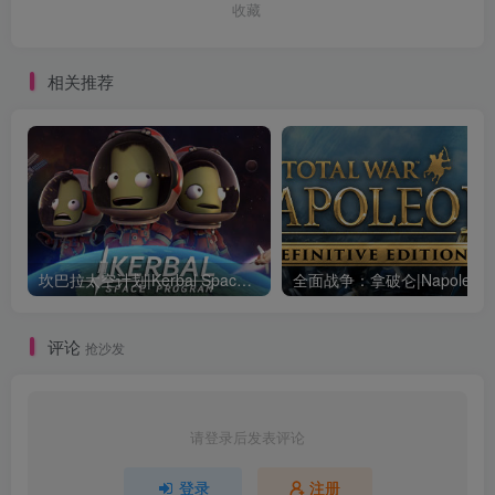
收藏
相关推荐
坎巴拉太空计划|Kerbal Space Program|1.12.5.3190|整合全DLC
全面战争：
评论
抢沙发
请登录后发表评论
登录
注册