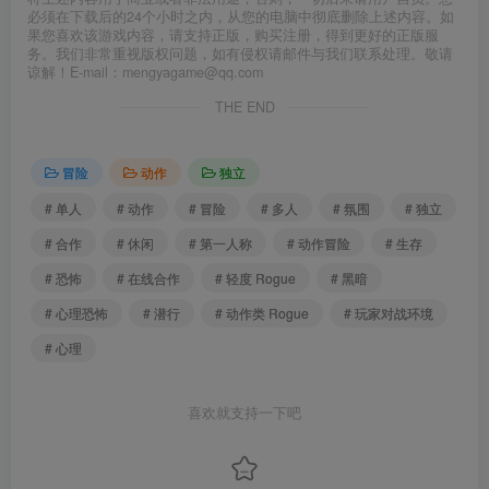
必须在下载后的24个小时之内，从您的电脑中彻底删除上述内容。如
果您喜欢该游戏内容，请支持正版，购买注册，得到更好的正版服
务。我们非常重视版权问题，如有侵权请邮件与我们联系处理。敬请
谅解！E-mail：mengyagame@qq.com
THE END
冒险
动作
独立
# 单人
# 动作
# 冒险
# 多人
# 氛围
# 独立
# 合作
# 休闲
# 第一人称
# 动作冒险
# 生存
# 恐怖
# 在线合作
# 轻度 Rogue
# 黑暗
# 心理恐怖
# 潜行
# 动作类 Rogue
# 玩家对战环境
# 心理
喜欢就支持一下吧