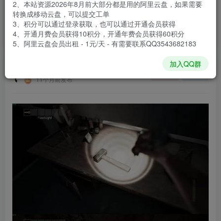
2、本站资源2026年8月前大部分都是用的阿里云盘，如果需要
登录购买
转换成移动云盘，可以提交工单
3、积分可以通过登录获取，也可以通过开通会员获得
安装包大小
14.6 GB
4、开通月费会员获得10积分，开通年费会员获得60积分
游戏本体大小
14.8 GB
5、阿里云盘会员出租 - 1元/天 - 有需要联系QQ3543682183
加入QQ群
谢箫生
关注
私信
11个月前发布