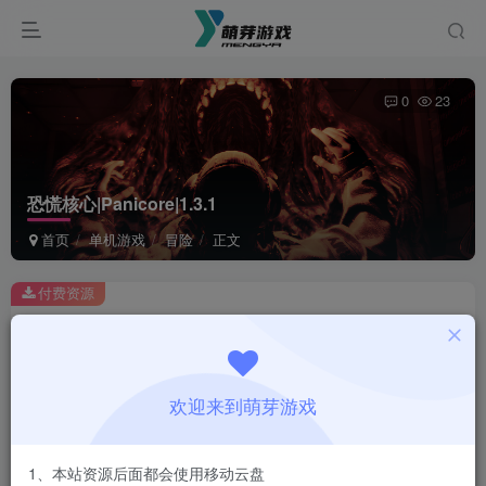
0
23
恐慌核心|Panicore|1.3.1
首页
单机游戏
冒险
正文
付费资源
恐慌核心|Panicore|1.3.1
此内容为付费资源，请付费后查看
1
欢迎来到萌芽游戏
￥
免费
会员
1、本站资源后面都会使用移动云盘