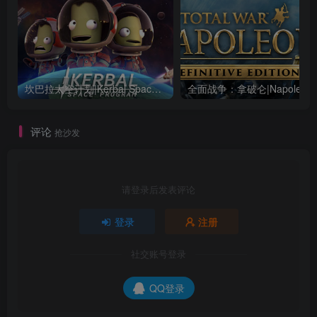
坎巴拉太空计划|Kerbal Space Program|1.12.5.3190|整合全DLC
全面战争：
评论
抢沙发
请登录后发表评论
登录
注册
社交账号登录
QQ登录