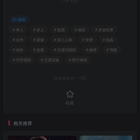
THE END
模拟
# 单人
# 多人
# 氛围
# 模拟
# 开放世界
# 合作
# 探索
# 第三人称
# 管理
# 拟真
# 放松
# 血腥
# 沉浸式模拟
# 物理
# 驾驶
# 汽车模拟
# 交通运输
# 医疗模拟
喜欢就支持一下吧
收藏
相关推荐