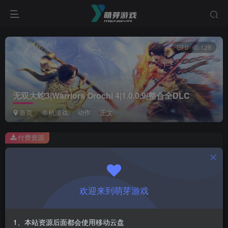
0
128
无双大蛇3|Warriors Orochi 4|1.0.0.9|整合全DLC
首页
单机游戏
动作
正文
付费资源
无双大蛇3|Warriors Orochi 4|1.0.0.9|整合全DLC
此内容为付费资源，请付费后查看
1
欢迎来到萌芽游戏
￥
免费
会员
1、本站资源后面都会使用移动云盘