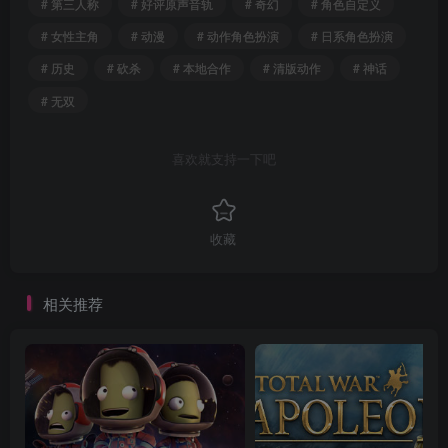
# 第三人称
# 好评原声音轨
# 奇幻
# 角色自定义
# 女性主角
# 动漫
# 动作角色扮演
# 日系角色扮演
# 历史
# 砍杀
# 本地合作
# 清版动作
# 神话
# 无双
喜欢就支持一下吧
收藏
相关推荐