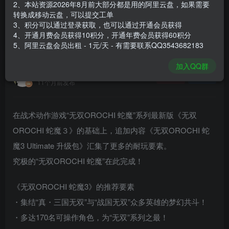
2、本站资源2026年8月前大部分都是用的阿里云盘，如果需要
登录购买
转换成移动云盘，可以提交工单
3、积分可以通过登录获取，也可以通过开通会员获得
安装包大小
21.8 GB
4、开通月费会员获得10积分，开通年费会员获得60积分
游戏本体大小
24.49 GB
5、阿里云盘会员出租 - 1元/天 - 有需要联系QQ3543682183
加入QQ群
谢箫生
关注
私信
11个月前发布
在战术动作游戏“无双OROCHI 蛇魔”系列最新版《无双
OROCHI 蛇魔３》的基础上，追加内容《无双OROCHI 蛇
魔3 Ultimate 升级包》汇集了更多的耐玩要素。
究极的“无双OROCHI 蛇魔”在此完成！
《无双OROCHI 蛇魔3》的推荐要素
・集结“真・三国无双”与“战国无双”众多英雄的梦幻共斗！
・多达170名可操作角色，为“无双”系列之最！