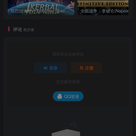
坎巴拉太空计划|Kerbal Space Program|1.12.5.3190|整合全DLC
全面战争：
评论
抢沙发
请登录后发表评论
登录
注册
社交账号登录
QQ登录