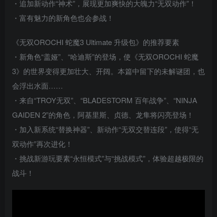
・追加新动作“神术”，展现更加爽快的大魄力“无双动作”！
・富有魅力的新角色也会参战！
《无双OROCHI 蛇魔3 Ultimate 升级包》的推荐要素
・新角色“盖娅”、“哈迪斯”的登场，使《无双OROCHI 蛇魔
3》的世界变得更加壮大、开阔。本篇中留下的未解谜团，也
会浮出水面……
・来自“TROY无双”、“BLADESTORM 百年战争”、“NINJA
GAIDEN 2”的角色，阿基里斯、贞德、龙隼将闪亮登场！
・加入新系统“替换神器”、新动作“无双交替连段”，使得“无
双动作”再次进化！
・挑战新游玩要素“永恒模式”与“挑战模式”，体验超越极限的
战斗！