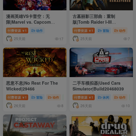
漫画英雄VS卡普空：无
古墓丽影三部曲：重制
限|Marvel vs. Capcom
版|Tomb Raider I-III
Infinite|Build2757512|整合
Remastered Starring Lara
付费资源
1
动作
付费资源
1
冒险
动作
￥
￥
全DLC
Croft|Build22703762
25天前
25天前
17
7
恶意不息|No Rest For The
二手车模拟器|Used Cars
Wicked|29466
Simulator|Build20468039
付费资源
1
冒险
动作
角色扮演
付费资源
1
休闲
动作
￥
￥
26天前
26天前
8
10