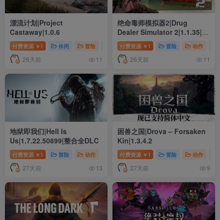
漂流计划|Project
绝命毒师模拟器2|Drug
Castaway|1.0.6
Dealer Simulator 2|1.1.35|整
合全DLC
付费资源
1
休闲
冒险
动作
付费资源
1
冒险
动作
￥
￥
26天前
26天前
11
11
地狱即我们|Hell Is
困兽之国|Drova – Forsaken
Us|1.7.22.50899|整合全DLC
Kin|1.3.4.2
付费资源
1
冒险
动作
付费资源
1
冒险
动作
￥
￥
27天前
27天前
13
9