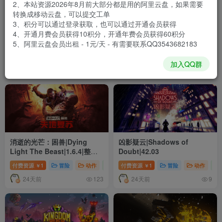
2、本站资源2026年8月前大部分都是用的阿里云盘，如果需要
转换成移动云盘，可以提交工单
3、积分可以通过登录获取，也可以通过开通会员获得
三国群英传8|Heroes of The
人类一败涂地|Human Fall
4、开通月费会员获得10积分，开通年费会员获得60积分
Three Kingdoms 8|2.3.1|整
Flat|1096982
5、阿里云盘会员出租 - 1元/天 - 有需要联系QQ3543682183
合全DLC
付费资源
1
积分游戏
付费资源
1
休闲
冒险
￥
加入QQ群
24天前
24天前
447
5
消逝的光芒：困兽|Dying
凶影疑云|Shadows of
Light The Beast|1.6.4|整合
Doubt|42.03
全DLC
付费资源
1
冒险
动作
角色扮演
付费资源
1
冒险
动作
￥
￥
24天前
24天前
123
9