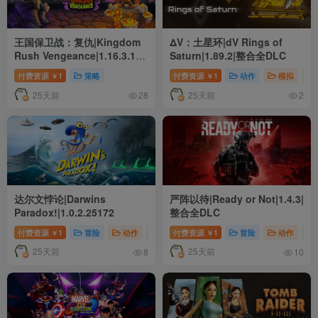
王国保卫战：复仇|Kingdom
ΔV：土星环|dV Rings of
Rush Vengeance|1.16.3.16|
Saturn|1.89.2|整合全DLC
整合全DLC
付费资源
1
策略
付费资源
1
动作
模拟
￥
￥
25天前
25天前
28
2
达尔文悖论|Darwins
严阵以待|Ready or Not|1.4.3|
Paradox!|1.0.2.25172
整合全DLC
付费资源
1
冒险
动作
独立
付费资源
1
冒险
动作
￥
￥
25天前
25天前
8
10