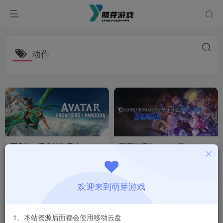
动作
阿凡达：潘多拉边境|Avatar
碧蓝幻想Versus：崛
Frontiers of
起|Granblue Fantasy
Pandora|Build22429549|整
Versus Rising|2.51|整合全
付费资源
1
冒险
动作
付费资源
1
动作
￥
￥
合全DLC
DLC
5天前
24天前
35
16
欢迎来到萌芽游戏
1、本站资源后面都会使用移动云盘