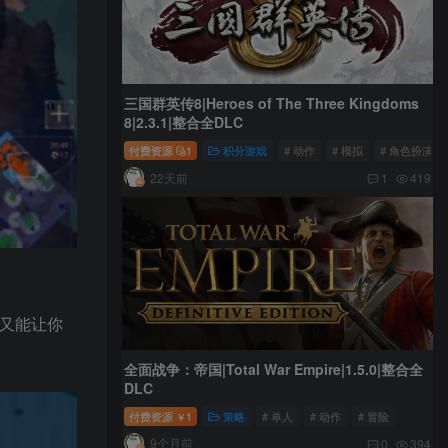
三国群英传8|Heroes of The Three Kingdoms
8|2.3.1|整合全DLC
付费资源
1
积分游戏
# 动作
# 模拟
# 角色扮演
22天前
1
419
，又能让你
全面战争：帝国|Total War Empire|1.5.0|整合全
DLC
付费资源
1
策略
# 单人
# 动作
# 冒险
￥
9个月前
0
394