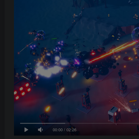
00:00
/
02:26