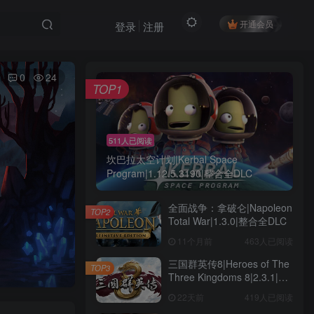
开通会员
登录
注册
0
24
TOP1
511人已阅读
坎巴拉太空计划|Kerbal Space
Program|1.12.5.3190|整合全DLC
全面战争：拿破仑|Napoleon
TOP2
Total War|1.3.0|整合全DLC
11个月前
463人已阅读
三国群英传8|Heroes of The
TOP3
Three Kingdoms 8|2.3.1|整
合全DLC
22天前
419人已阅读