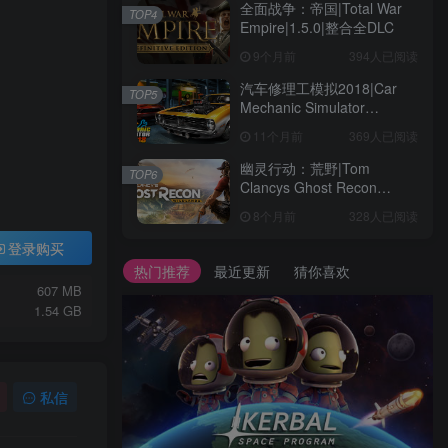
全面战争：帝国|Total War
TOP4
Empire|1.5.0|整合全DLC
9个月前
394人已阅读
汽车修理工模拟2018|Car
TOP5
Mechanic Simulator
2018|1.6.8|整合全DLC
11个月前
369人已阅读
幽灵行动：荒野|Tom
TOP6
Clancys Ghost Recon
Wildlands|4792145|整合全
8个月前
328人已阅读
DLC
登录购买
热门推荐
最近更新
猜你喜欢
607 MB
1.54 GB
私信