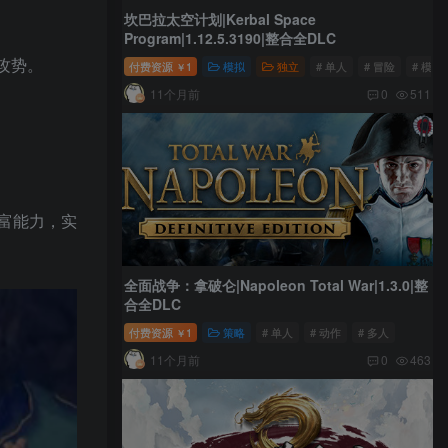
坎巴拉太空计划|Kerbal Space
Program|1.12.5.3190|整合全DLC
攻势。
付费资源
1
模拟
独立
# 单人
# 冒险
# 模拟
￥
11个月前
0
511
富能力，实
全面战争：拿破仑|Napoleon Total War|1.3.0|整
合全DLC
付费资源
1
策略
# 单人
# 动作
# 多人
￥
11个月前
0
463