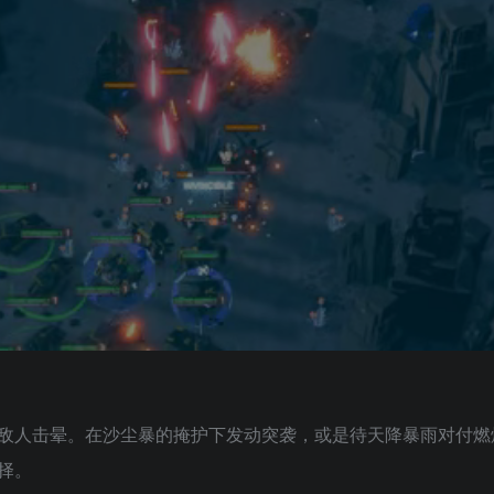
敌人击晕。在沙尘暴的掩护下发动突袭，或是待天降暴雨对付燃
择。