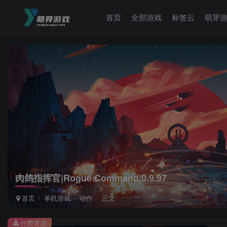
首页
全部游戏
标签云
萌芽
肉鸽指挥官|Rogue Command|0.9.97
首页
单机游戏
动作
正文
付费资源