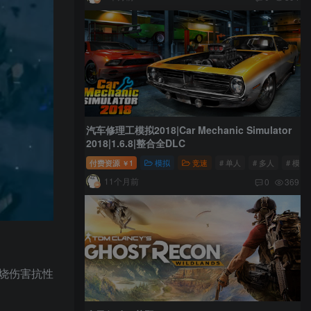
汽车修理工模拟2018|Car Mechanic Simulator
2018|1.6.8|整合全DLC
付费资源
1
模拟
竞速
# 单人
# 多人
# 模拟
￥
11个月前
0
369
烧伤害抗性