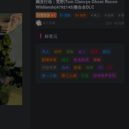
幽灵行动：荒野|Tom Clancys Ghost Recon
Wildlands|4792145|整合全DLC
付费资源
1
冒险
动作
# 单人
# 动作
# 冒险
￥
8个月前
0
328
标签云
单人
动作
冒险
多人
氛围
模拟
剧情丰富
独立
角色扮演
策略
开放世界
合作
探索
休闲
3D
2D
第一人称
第三人称
沙盒
好评原声音轨