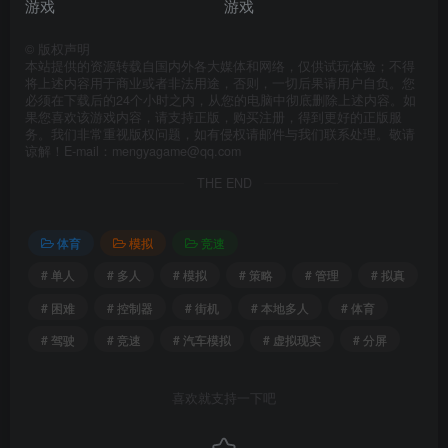
©
版权声明
本站提供的资源转载自国内外各大媒体和网络，仅供试玩体验；不得
将上述内容用于商业或者非法用途，否则，一切后果请用户自负。您
必须在下载后的24个小时之内，从您的电脑中彻底删除上述内容。如
果您喜欢该游戏内容，请支持正版，购买注册，得到更好的正版服
务。我们非常重视版权问题，如有侵权请邮件与我们联系处理。敬请
谅解！E-mail：mengyagame@qq.com
THE END
体育
模拟
竞速
# 单人
# 多人
# 模拟
# 策略
# 管理
# 拟真
# 困难
# 控制器
# 街机
# 本地多人
# 体育
# 驾驶
# 竞速
# 汽车模拟
# 虚拟现实
# 分屏
喜欢就支持一下吧