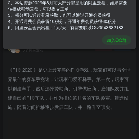
2、本站资源2026年8月前大部分都是用的阿里云盘，如果需要
登录购买
转换成移动云盘，可以提交工单
3、积分可以通过登录获取，也可以通过开通会员获得
安装包大小
37.6 GB
4、开通月费会员获得10积分，开通年费会员获得60积分
游戏本体大小
45.45 GB
5、阿里云盘会员出租 - 1元/天 - 有需要联系QQ3543682183
加入QQ群
谢箫生
关注
私信
5个月前发布
《F1® 2020 》是史上最完整的F1®游戏，玩家们可以与全世
界最佳的赛车手竞速，让玩家们爱不释手。第一次，玩家可
以创建车手，然后选择赞助商、引擎供应商，雇佣队友并组
建自己的F1®车队，并作为排位第11名的车队参赛。建造设
施，随着时间推移逐步发展车队，并一路升至顶尖。