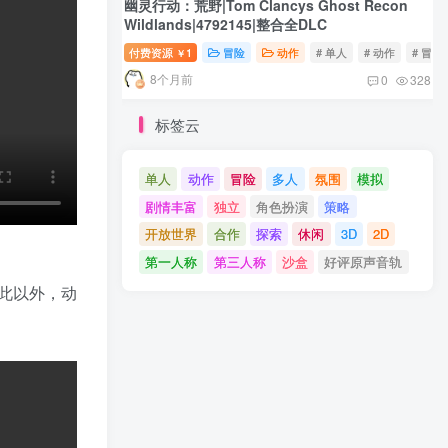
幽灵行动：荒野|Tom Clancys Ghost Recon
Wildlands|4792145|整合全DLC
付费资源
1
冒险
动作
# 单人
# 动作
# 冒险
￥
8个月前
0
328
标签云
单人
动作
冒险
多人
氛围
模拟
剧情丰富
独立
角色扮演
策略
开放世界
合作
探索
休闲
3D
2D
第一人称
第三人称
沙盒
好评原声音轨
此以外，动