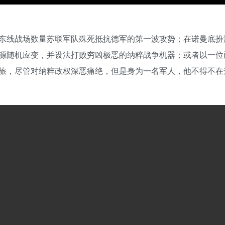
东线战场数量苏联军队殊死抵抗德军的第一波攻势；在诺曼底扮
源随机应变，并设法打败穷凶极恶的纳粹战争机器；或者以一位
旅，尽管对纳粹政权深恶痛绝，但是身为一名军人，他不得不在