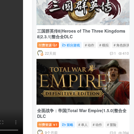
三国群英传8|Heroes of The Three Kingdoms
8|2.3.1|整合全DLC
付费资源
1
积分游戏
# 动作
# 模拟
# 角色扮演
22天前
1
410
全面战争：帝国|Total War Empire|1.5.0|整合全
DLC
付费资源
1
策略
# 单人
# 动作
# 冒险
￥
9个月前
0
394