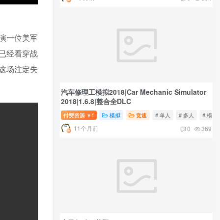
演一位美军
已经看穿战
这场注定失
汽车修理工模拟2018|Car Mechanic Simulator
2018|1.6.8|整合全DLC
付费资源
1
模拟
竞速
# 单人
# 多人
# 模拟
￥
11个月前
0
369