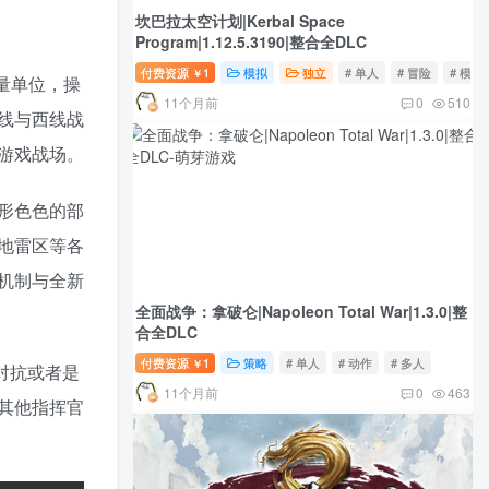
坎巴拉太空计划|Kerbal Space
Program|1.12.5.3190|整合全DLC
付费资源
1
模拟
独立
# 单人
# 冒险
# 模拟
￥
海量单位，操
11个月前
0
510
线与西线战
游戏战场。
形色色的部
地雷区等各
机制与全新
全面战争：拿破仑|Napoleon Total War|1.3.0|整
合全DLC
付费资源
1
策略
# 单人
# 动作
# 多人
￥
略对抗或者是
11个月前
0
463
其他指挥官