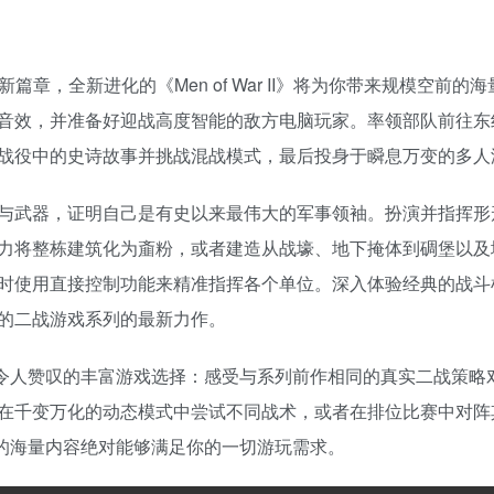
章，全新进化的《Men of War II》将为你带来规模空前的
音效，并准备好迎战高度智能的敌方电脑玩家。率领部队前往东
战役中的史诗故事并挑战混战模式，最后投身于瞬息万变的多人
与武器，证明自己是有史以来最伟大的军事领袖。扮演并指挥形
力将整栋建筑化为齑粉，或者建造从战壕、地下掩体到碉堡以及
时使用直接控制功能来精准指挥各个单位。深入体验经典的战斗
的二战游戏系列的最新力作。
带来足以令人赞叹的丰富游戏选择：感受与系列前作相同的真实二战策
在千变万化的动态模式中尝试不同战术，或者在排位比赛中对阵
II》的海量内容绝对能够满足你的一切游玩需求。