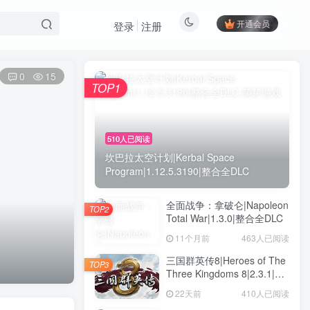
开通会员
登录
注册
0
15
TOP1
510人已阅读
坎巴拉太空计划|Kerbal Space
Program|1.12.5.3190|整合全DLC
全面战争：拿破仑|Napoleon
TOP2
Total War|1.3.0|整合全DLC
11个月前
463人已阅读
三国群英传8|Heroes of The
TOP3
Three Kingdoms 8|2.3.1|整
合全DLC
22天前
410人已阅读