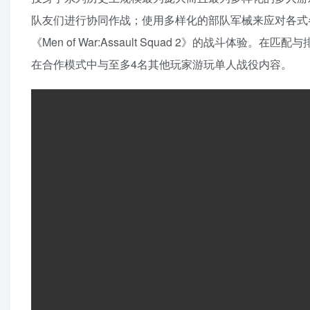
队友们进行协同作战；使用多样化的部队军械来应对各式
《Men of War:Assault Squad 2》的战斗
在合作模式中与至多4名其他玩家游玩单人战役内容。