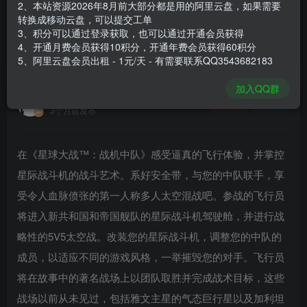
2、本站资源2026年8月前大部分都是用的阿里云盘，如果需要
登录购买
转换成移动云盘，可以提交工单
3、积分可以通过登录获取，也可以通过开通会员获得
安装包大小
30.2 GB
4、开通月费会员获得10积分，开通年费会员获得60积分
游戏本体大小
31.25 GB
5、阿里云盘会员出租 - 1元/天 - 有需要联系QQ3543682183
加入QQ群
谢箫生
关注
私信
3个月前发布
在《星球大战™：战机中队》感受逼真的飞行体验，并掌控
星际战斗机的战斗艺术。系好安全带，与您的中队联手，享
受令人血脉偾张的第一人称多人太空混战吧。参战的飞行员
将进入新共和国和帝国舰队的星际战斗机驾驶舱，并进行战
略性的5V5太空战。改装您的星际战斗机，调整您的中队的
成员，以适应不同的游戏风格，一举摧毁您的对手。飞行员
将在故事中的著名战场上以团队取胜并完成战术目标，这些
战场以前从未见过，包括雅文主星的气态巨行星以及加利坦