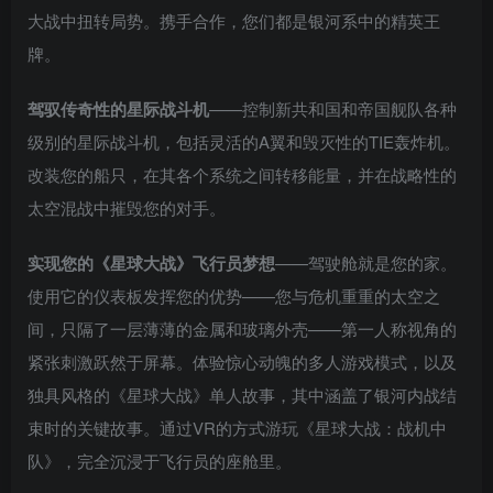
大战中扭转局势。携手合作，您们都是银河系中的精英王
牌。
驾驭传奇性的星际战斗机
——控制新共和国和帝国舰队各种
级别的星际战斗机，包括灵活的A翼和毁灭性的TIE轰炸机。
改装您的船只，在其各个系统之间转移能量，并在战略性的
太空混战中摧毁您的对手。
实现您的《星球大战》飞行员梦想
——驾驶舱就是您的家。
使用它的仪表板发挥您的优势——您与危机重重的太空之
间，只隔了一层薄薄的金属和玻璃外壳——第一人称视角的
紧张刺激跃然于屏幕。体验惊心动魄的多人游戏模式，以及
独具风格的《星球大战》单人故事，其中涵盖了银河内战结
束时的关键故事。通过VR的方式游玩《星球大战：战机中
队》，完全沉浸于飞行员的座舱里。