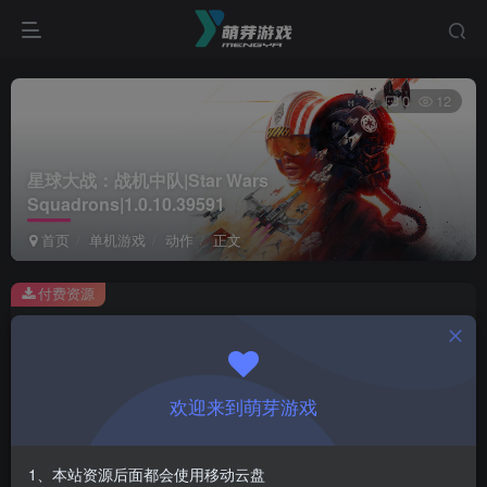
0
12
星球大战：战机中队|Star Wars
Squadrons|1.0.10.39591
首页
单机游戏
动作
正文
付费资源
星球大战：战机中队|Star Wars Squadrons|1.0.10.39591
此内容为付费资源，请付费后查看
1
欢迎来到萌芽游戏
￥
免费
会员
1、本站资源后面都会使用移动云盘