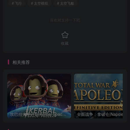
# 飞行
# 太空模拟
# 太空飞船
喜欢就支持一下吧
收藏
相关推荐
坎巴拉太空计划|Kerbal Space Program|1.12.5.3190|整合全DLC
全面战争：