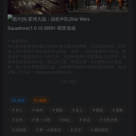
©
版权声明
本站提供的资源转载自国内外各大媒体和网络，仅供试玩体验；不得
将上述内容用于商业或者非法用途，否则，一切后果请用户自负。您
必须在下载后的24个小时之内，从您的电脑中彻底删除上述内容。如
果您喜欢该游戏内容，请支持正版，购买注册，得到更好的正版服
务。我们非常重视版权问题，如有侵权请邮件与我们联系处理。敬请
谅解！E-mail：mengyagame@qq.com
THE END
动作
模拟
# 单人
# 动作
# 冒险
# 多人
# 模拟
# 策略
# 合作
# 第一人称
# 科幻
# 射击
# 女性主角
# 控制器
# 第一人称射击
# 太空
# 虚拟现实