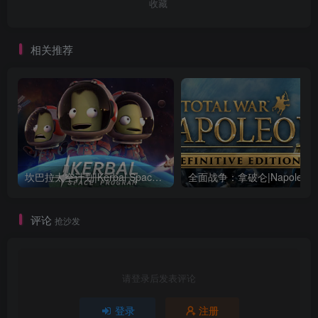
收藏
相关推荐
坎巴拉太空计划|Kerbal Space Program|1.12.5.3190|整合全DLC
全面战争：
评论
抢沙发
请登录后发表评论
登录
注册