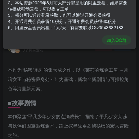
2、本站资源2026年8月前大部分都是用的阿里云盘，如果需要
登录购买
转换成移动云盘，可以提交工单
3、积分可以通过登录获取，也可以通过开通会员获得
安装包大小
18 GB
4、开通月费会员获得10积分，开通年费会员获得60积分
游戏本体大小
27.05 GB
5、阿里云盘会员出租 - 1元/天 - 有需要联系QQ3543682183
加入QQ群
谢箫生
关注
私信
3个月前发布
本作为“秘密”系列的集大成之作，以《莱莎的炼金工房 ～常
暗女王与秘密藏身处～》为基础，新增全新剧情与可操控角
色等海量新元素。
■故事剧情
本作聚焦“平凡少年少女的点滴成长”，描绘了平凡少女莱莎
与伙伴们因邂逅炼金术，踏上探寻故乡岛屿秘密的宏大冒险
之旅。