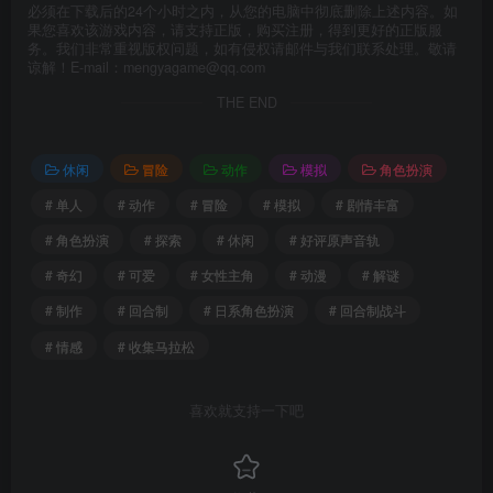
必须在下载后的24个小时之内，从您的电脑中彻底删除上述内容。如
果您喜欢该游戏内容，请支持正版，购买注册，得到更好的正版服
务。我们非常重视版权问题，如有侵权请邮件与我们联系处理。敬请
谅解！E-mail：mengyagame@qq.com
THE END
休闲
冒险
动作
模拟
角色扮演
# 单人
# 动作
# 冒险
# 模拟
# 剧情丰富
# 角色扮演
# 探索
# 休闲
# 好评原声音轨
# 奇幻
# 可爱
# 女性主角
# 动漫
# 解谜
# 制作
# 回合制
# 日系角色扮演
# 回合制战斗
# 情感
# 收集马拉松
喜欢就支持一下吧