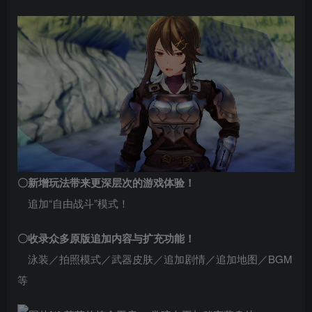
〇新增玩法带来更深层次的游戏体验！
追加“自由战斗”模式！
〇收录众多原版追加内容与扩充功能！
泳装／拍照模式／武器皮肤／追加剧情／追加地图／BGM
等