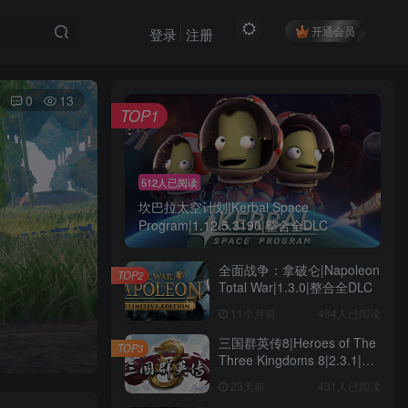
开通会员
登录
注册
0
13
TOP1
512人已阅读
坎巴拉太空计划|Kerbal Space
Program|1.12.5.3190|整合全DLC
全面战争：拿破仑|Napoleon
TOP2
Total War|1.3.0|整合全DLC
11个月前
464人已阅读
三国群英传8|Heroes of The
TOP3
Three Kingdoms 8|2.3.1|整
合全DLC
23天前
431人已阅读