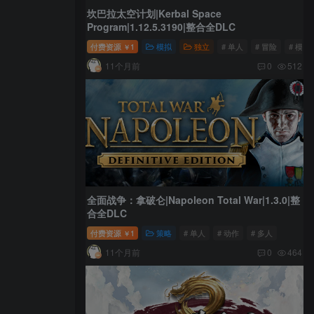
坎巴拉太空计划|Kerbal Space
Program|1.12.5.3190|整合全DLC
付费资源
1
模拟
独立
# 单人
# 冒险
# 模拟
￥
11个月前
0
512
全面战争：拿破仑|Napoleon Total War|1.3.0|整
合全DLC
付费资源
1
策略
# 单人
# 动作
# 多人
￥
11个月前
0
464