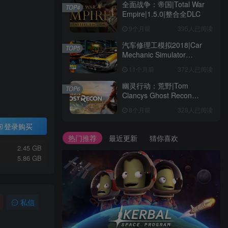
全面战争：帝国|Total War
TOP4
Empire|1.5.0|整合全DLC
9个月前
395人已阅读
汽车修理工模拟2018|Car
TOP5
Mechanic Simulator
2018|1.6.8|整合全DLC
11个月前
372人已阅读
幽灵行动：荒野|Tom
TOP6
Clancys Ghost Recon
Wildlands|4792145|整合全
8个月前
328人已阅读
DLC
登录购买
热门推荐
最近更新
猜你喜欢
2.45 GB
5.86 GB
私信