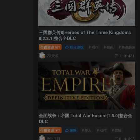
三国群英传8|Heroes of The Three Kingdoms
8|2.3.1|整合全DLC
付费资源
1
积分游戏
# 动作
# 模拟
# 角色扮演
23天前
1
431
全面战争：帝国|Total War Empire|1.5.0|整合全
DLC
付费资源
1
策略
# 单人
# 动作
# 冒险
￥
9个月前
0
395