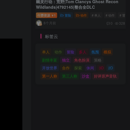
幽灵行动：荒野|Tom Clancys Ghost Recon
Wildlands|4792145|整合全DLC
付费资源
1
冒险
动作
# 单人
# 动作
# 冒险
￥
8个月前
0
328
标签云
单人
动作
冒险
多人
氛围
模拟
剧情丰富
独立
角色扮演
策略
开放世界
合作
探索
休闲
3D
2D
第一人称
第三人称
沙盒
好评原声音轨