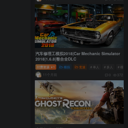
汽车修理工模拟2018|Car Mechanic Simulator
2018|1.6.8|整合全DLC
付费资源
1
模拟
竞速
# 单人
# 多人
# 模拟
￥
11个月前
0
372