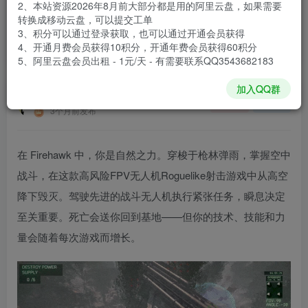
2、本站资源2026年8月前大部分都是用的阿里云盘，如果需要
登录购买
转换成移动云盘，可以提交工单
3、积分可以通过登录获取，也可以通过开通会员获得
安装包大小
7.96 GB
4、开通月费会员获得10积分，开通年费会员获得60积分
游戏本体大小
20.88 GB
5、阿里云盘会员出租 - 1元/天 - 有需要联系QQ3543682183
加入QQ群
谢箫生
关注
私信
3个月前发布
在 Firehawk 中，你是自然之力。穿梭于枪林弹雨，掌握空中
战斗，在这款高风险FPV无人机Roguelike射击游戏中从高空
降下毁灭。驾驶先进的战斗无人机执行紧张任务，瞬息决定
至关重要。死亡会送你回到基地——但你的技术、技能和力
量会随着每次游戏而增长。