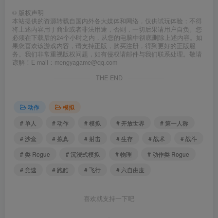
©
版权声明
本站提供的资源转载自国内外各大媒体和网络，仅供试玩体验；不得
将上述内容用于商业或者非法用途，否则，一切后果请用户自负。您
必须在下载后的24个小时之内，从您的电脑中彻底删除上述内容。如
果您喜欢该游戏内容，请支持正版，购买注册，得到更好的正版服
务。我们非常重视版权问题，如有侵权请邮件与我们联系处理。敬请
谅解！E-mail：mengyagame@qq.com
THE END
动作
模拟
# 单人
# 动作
# 模拟
# 开放世界
# 第一人称
# 沙盒
# 拟真
# 射击
# 生存
# 战术
# 战斗
# 类 Rogue
# 沉浸式模拟
# 物理
# 动作类 Rogue
# 竞速
# 跑酷
# 飞行
# 六自由度
喜欢就支持一下吧