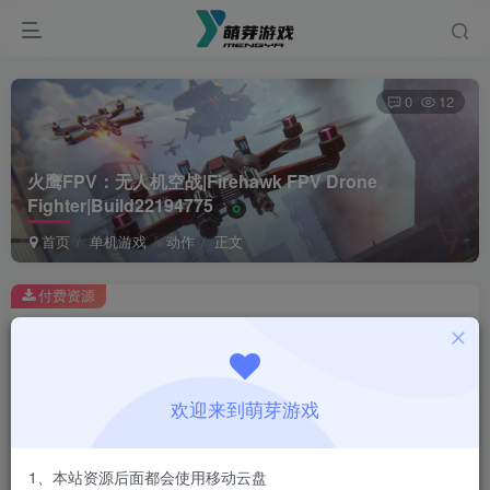
0
12
火鹰FPV：无人机空战|Firehawk FPV Drone
Fighter|Build22194775
首页
单机游戏
动作
正文
付费资源
火鹰FPV：无人机空战|Firehawk FPV Drone Fighter|Build22194775
此内容为付费资源，请付费后查看
1
欢迎来到萌芽游戏
￥
免费
会员
1、本站资源后面都会使用移动云盘