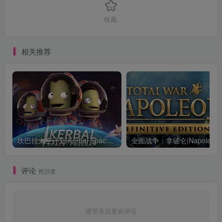
收藏
相关推荐
坎巴拉太空计划|Kerbal Space Program|1.12.5.3190|整合全DLC
全面战争：
评论
抢沙发
请登录后发表评论