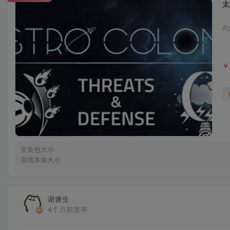
太
此
￥
安装包大小
游戏本体大小
谢箫生
4个月前发布