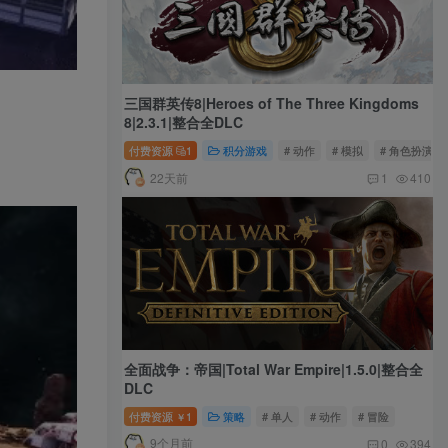
三国群英传8|Heroes of The Three Kingdoms
8|2.3.1|整合全DLC
付费资源
1
积分游戏
# 动作
# 模拟
# 角色扮演
22天前
1
410
全面战争：帝国|Total War Empire|1.5.0|整合全
DLC
付费资源
1
策略
# 单人
# 动作
# 冒险
￥
9个月前
0
394