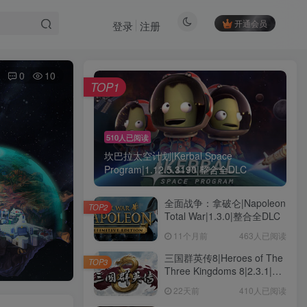
开通会员
登录
注册
0
10
TOP1
510人已阅读
坎巴拉太空计划|Kerbal Space
Program|1.12.5.3190|整合全DLC
全面战争：拿破仑|Napoleon
TOP2
Total War|1.3.0|整合全DLC
11个月前
463人已阅读
三国群英传8|Heroes of The
TOP3
Three Kingdoms 8|2.3.1|整
合全DLC
22天前
410人已阅读