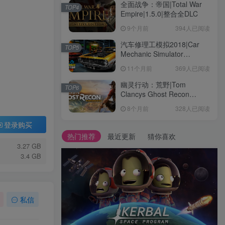
全面战争：帝国|Total War
TOP4
Empire|1.5.0|整合全DLC
9个月前
394人已阅读
汽车修理工模拟2018|Car
TOP5
Mechanic Simulator
2018|1.6.8|整合全DLC
11个月前
369人已阅读
幽灵行动：荒野|Tom
TOP6
Clancys Ghost Recon
Wildlands|4792145|整合全
8个月前
328人已阅读
DLC
登录购买
热门推荐
最近更新
猜你喜欢
3.27 GB
3.4 GB
私信