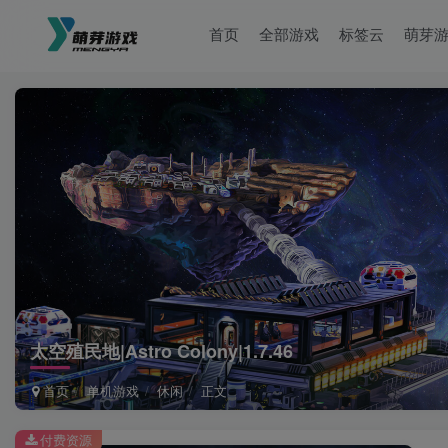
首页
全部游戏
标签云
萌芽
太空殖民地|Astro Colony|1.7.46
首页
单机游戏
休闲
正文
付费资源