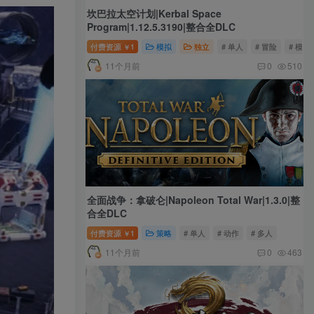
坎巴拉太空计划|Kerbal Space
Program|1.12.5.3190|整合全DLC
付费资源
1
模拟
独立
# 单人
# 冒险
# 模拟
￥
11个月前
0
510
全面战争：拿破仑|Napoleon Total War|1.3.0|整
合全DLC
付费资源
1
策略
# 单人
# 动作
# 多人
￥
11个月前
0
463