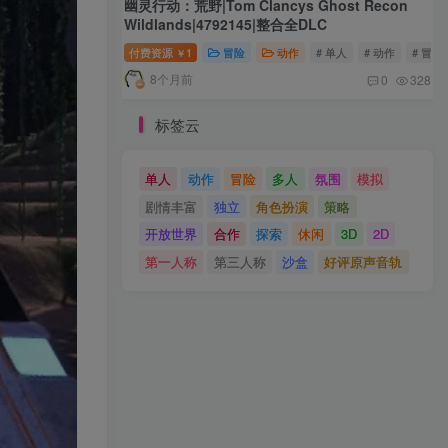
幽灵行动：荒野|Tom Clancys Ghost Recon
Wildlands|4792145|整合全DLC
付费资源
1
冒险
动作
# 单人
# 动作
# 冒险
￥
8个月前
0
328
标签云
单人
动作
冒险
多人
氛围
模拟
剧情丰富
独立
角色扮演
策略
开放世界
合作
探索
休闲
3D
2D
第一人称
第三人称
沙盒
好评原声音轨