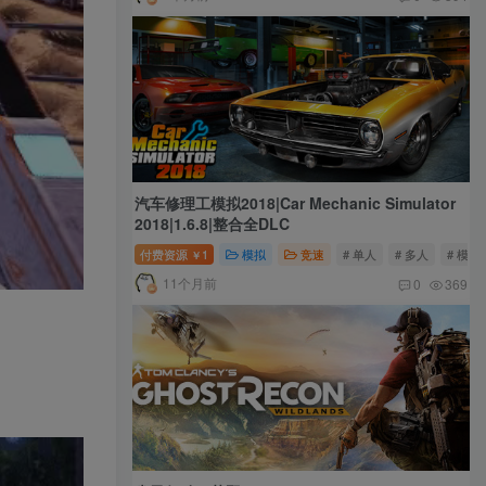
汽车修理工模拟2018|Car Mechanic Simulator
2018|1.6.8|整合全DLC
付费资源
1
模拟
竞速
# 单人
# 多人
# 模拟
￥
11个月前
0
369