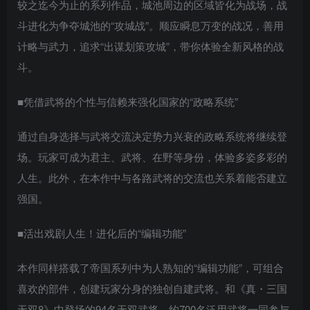
较之迄今为止的系列作品，城池周边的区域皆化为战场，战
斗进化为争夺城池的“攻城战”。顺应瞬息万变的战况，善用
计略与武力，追求“出谋划策攻城”，带你体验全新风格的战
斗。
■凭借武将的个性与信赖来强化国家的“政略系统”
通过自身选择与武将交流决定势力兴衰的政略系统将继续登
场。玩家可成为君主、武将、在野等身份，体验多姿多彩的
人生。此外，在本作中与各路武将的交流也关系着能否建立
强国。
■活出戏剧人生！进化后的“编辑功能”
本作同样搭载了帝国系列中为人熟知的“编辑功能”，可组合
喜欢的部件，创建玩家分身的独创自建武将。和《真・三国
无双8》中登场的94名无双武将、约700名泛用武将一同参与