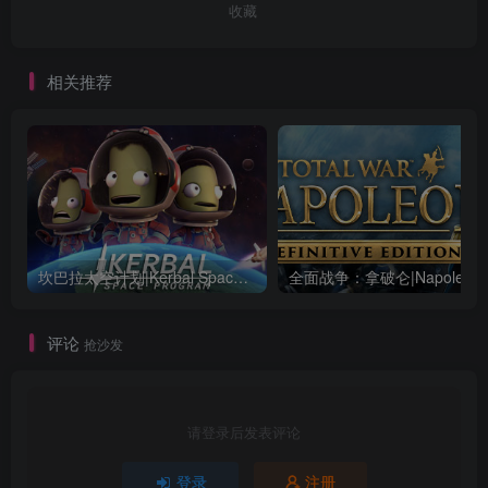
收藏
相关推荐
坎巴拉太空计划|Kerbal Space Program|1.12.5.3190|整合全DLC
全面战争：
评论
抢沙发
请登录后发表评论
登录
注册