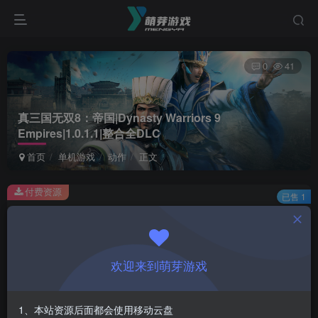
0
41
真三国无双8：帝国|Dynasty Warriors 9
Empires|1.0.1.1|整合全DLC
首页
单机游戏
动作
正文
付费资源
已售 1
真三国无双8：帝国|Dynasty Warriors 9 Empires|1.0.1.1|整合全DLC
此内容为付费资源，请付费后查看
1
欢迎来到萌芽游戏
￥
免费
会员
1、本站资源后面都会使用移动云盘