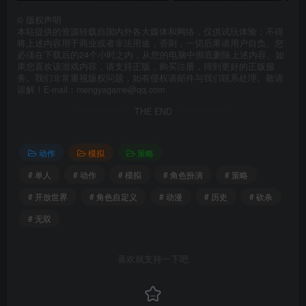
©
版权声明
本站提供的资源转载自国内外各大媒体和网络，仅供试玩体验；不得
将上述内容用于商业或者非法用途，否则，一切后果请用户自负。您
必须在下载后的24个小时之内，从您的电脑中彻底删除上述内容。如
果您喜欢该游戏内容，请支持正版，购买注册，得到更好的正版服
务。我们非常重视版权问题，如有侵权请邮件与我们联系处理。敬请
谅解！E-mail：mengyagame@qq.com
THE END
动作
模拟
策略
# 单人
# 动作
# 模拟
# 角色扮演
# 策略
# 开放世界
# 角色自定义
# 动漫
# 历史
# 砍杀
# 无双
喜欢就支持一下吧