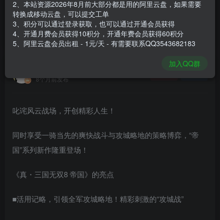
2、本站资源2026年8月前大部分都是用的阿里云盘，如果需要
登录购买
转换成移动云盘，可以提交工单
3、积分可以通过登录获取，也可以通过开通会员获得
安装包大小
36.2 GB
4、开通月费会员获得10积分，开通年费会员获得60积分
游戏本体大小
40.94 GB
5、阿里云盘会员出租 - 1元/天 - 有需要联系QQ3543682183
加入QQ群
谢箫生
关注
私信
8个月前发布
叱诧风云战场，开创精彩人生！
同时享受一骑当先的爽快战斗与攻城略地的策略博弈，“帝
国”系列新作隆重登场！
《真・三国无双8 帝国》的亮点
■活用记略，引领全军攻城略地！精彩刺激的“攻城战”