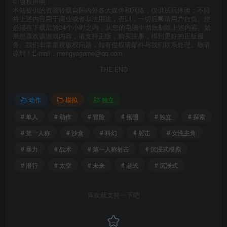
©
版权声明
本站提供的资源转载自国内外各大媒体和网络，仅供试玩体验；不得
将上述内容用于商业或者非法用途，否则，一切后果请用户自负。您
必须在下载后的24个小时之内，从您的电脑中彻底删除上述内容。如
果您喜欢该游戏内容，请支持正版，购买注册，得到更好的正版服
务。我们非常重视版权问题，如有侵权请邮件与我们联系处理。敬请
谅解！E-mail：mengyagame@qq.com
THE END
动作
模拟
独立
# 单人
# 动作
# 冒险
# 氛围
# 独立
# 探索
# 第一人称
# 沙盒
# 科幻
# 射击
# 女性主角
# 暴力
# 战术
# 第一人称射击
# 沉浸式模拟
# 潜行
# 太空
# 未来
# 老式
# 沉浸式
喜欢就支持一下吧