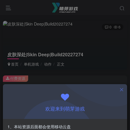
0
6
皮肤深处|Skin Deep|Build20227274
首页
单机游戏
动作
正文
付费资源
皮肤深处|Skin Deep|Build20227274
此内容为付费资源，请付费后查看
1
欢迎来到萌芽游戏
￥
免费
会员
1、本站资源后面都会使用移动云盘