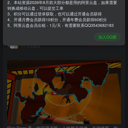
2、本站资源2026年8月前大部分都是用的阿里云盘，如果需要
登录购买
转换成移动云盘，可以提交工单
3、积分可以通过登录获取，也可以通过开通会员获得
安装包大小
2.22 GB
4、开通月费会员获得10积分，开通年费会员获得60积分
游戏本体大小
5.87 GB
5、阿里云盘会员出租 - 1元/天 - 有需要联系QQ3543682183
加入QQ群
谢箫生
关注
私信
4个月前发布
Skin Deep 是一款沉浸式第一人称射击游戏。在游戏里，你