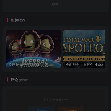
收藏
相关推荐
坎巴拉太空计划|Kerbal Space Program|1.12.5.3190|整合全DLC
全面战争：
评论
抢沙发
请登录后发表评论