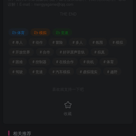
谅解！E-mail：mengyagame@qq.com
THE END
体育
模拟
竞速
# 单人
# 动作
# 冒险
# 多人
# 氛围
# 模拟
# 开放世界
# 合作
# 好评原声音轨
# 拟真
# 困难
# 控制器
# 在线合作
# 街机
# 体育
# 驾驶
# 竞速
# 汽车模拟
# 虚拟现实
# 越野
喜欢就支持一下吧
收藏
相关推荐