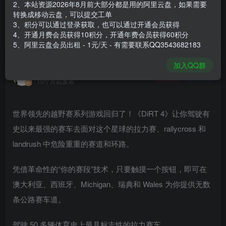
2、本站资源2026年8月前大部分都是用的阿里云盘，如果需要
登录购买
转换成移动云盘，可以提交工单
3、积分可以通过登录获取，也可以通过开通会员获得
安装包大小
35.5 GB
4、开通月费会员获得10积分，开通年费会员获得60积分
游戏本体大小
35.77 GB
5、阿里云盘会员出租 - 1元/天 - 有需要联系QQ3543682183
加入QQ群
谢箫生
关注
私信
10个月前发布
世界领先的越野赛系列游戏回归了！《DiRT 4》让你驾驶有
史以来最强的赛车去面对这个星球的拉力赛、rallycross 和
landrush 中危险重重的赛道和环路。
凭借革命性的“你的赛段”技术，只要触摸一个按钮，即可在
澳大利亚、西班牙、Michigan、瑞典和 Wales 为你提供无数
条公路赛车道。
驾驶 50 多辆体育史上最具标志性的拉力赛车。