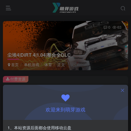
0
63
尘埃4|DiRT 4|1.04|整合全DLC
首页
单机游戏
体育
正文
付费资源
尘埃4|DiRT 4|1.04|整合全DLC
此内容为付费资源，请付费后查看
1
欢迎来到萌芽游戏
￥
免费
会员
1、本站资源后面都会使用移动云盘