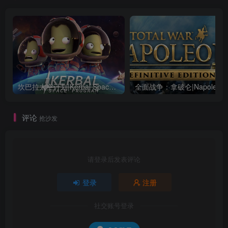
坎巴拉太空计划|Kerbal Space Program|1.12.5.3190|整合全DLC
全面战争：
评论
抢沙发
请登录后发表评论
登录
注册
社交账号登录